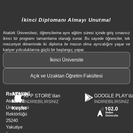
İkinci Diplomanı Almayı Unutma!
Atatürk Üniversitesi, öğrencilerine aynı eğitim süresi içinde giriş sınavsız
ikinci bir programı tamamlama olanağı sunar. Bu sayede öğrenciler, tek
mezuniyet döneminde iki diploma ile mezun olma ayrıcalığını yaşar ve
kariyer yolculuklarına güçlü bir başlangıç yapar.
İkinci Üniversite
Açık ve Uzaktan Öğretim Fakültesi
Rektörlük
ATAUNİ
APP STORE'dan
GOOGLE PLAY'd
Atatürk
Mobil
İNDİREBİLİRSİNİZ
İNDİREBİLİRSİNİZ
Üniversitesi
Keşfet
Rektörlüğü
25240
Yakutiye