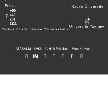
/
Erzurum
Radyo Üniversite
+90
442
231
1111
Üniversite Yayınevi
Telif Hakkı © Atatürk Üniversitesi Tüm hakları Saklıdır
ATABAUM
KVKK
Gizlilik Politikası
Web Kılavuzu