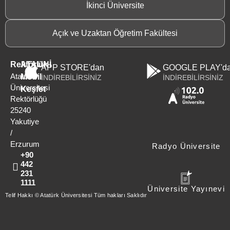
İkinci Üniversite
Açık ve Uzaktan Öğretim Fakültesi
Rektörlük
ATAUNİ
APP STORE'dan
GOOGLE PLAY'd
Atatürk
Mobil
İNDİREBİLİRSİNİZ
İNDİREBİLİRSİNİZ
Üniversitesi
Keşfet
Rektörlüğü
25240
Yakutiye
/
Erzurum
Radyo Üniversite
+90
442
231
1111
Üniversite Yayınevi
Telif Hakkı © Atatürk Üniversitesi Tüm hakları Saklıdır