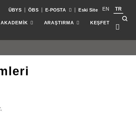
EN
TR
ÜBYS
ÖBS
E-POSTA
Eski Site
AKADEMİK
ARAŞTIRMA
KEŞFET
mleri
Kök
üni
güç
par
gel
.