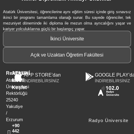
Atatürk Üniversitesi, öğrencilerine aynı eğitim süresi içinde giriş sınavsız
ikinci bir programı tamamlama olanağı sunar. Bu sayede öğrenciler, tek
mezuniyet döneminde iki diploma ile mezun olma ayrıcalığını yaşar ve
kariyer yolculuklarına güçlü bir başlangıç yapar.
İkinci Üniversite
Açık ve Uzaktan Öğretim Fakültesi
Rektörlük
ATAUNİ
APP STORE'dan
GOOGLE PLAY'd
Atatürk
Mobil
İNDİREBİLİRSİNİZ
İNDİREBİLİRSİNİZ
Üniversitesi
Keşfet
Rektörlüğü
25240
Yakutiye
/
Erzurum
Radyo Üniversite
+90
442