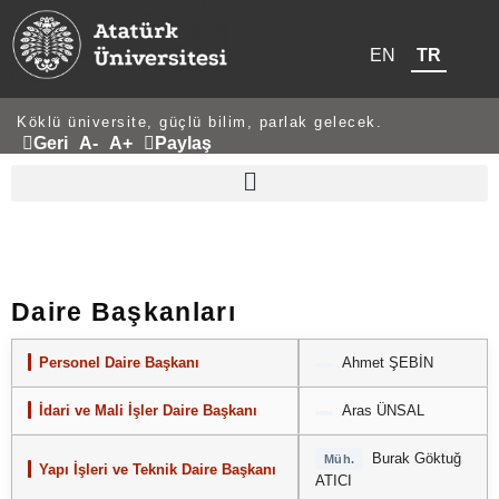
EN
TR
Köklü üniversite, güçlü bilim, parlak gelecek.
Geri
A-
A+
Paylaş
Daire Başkanları
Personel Daire Başkanı
Ahmet ŞEBİN
İdari ve Mali İşler Daire Başkanı
Aras ÜNSAL
Burak Göktuğ
Müh.
Yapı İşleri ve Teknik Daire Başkanı
ATICI