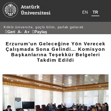
EN
TR
Köklü üniversite, güçlü bilim, parlak gelecek.
Geri
A-
A+
Paylaş
Erzurum’un Geleceğine Yön Verecek
Çalışmada Sona Gelindi… Komisyon
Başkanlarına Teşekkür Belgeleri
Takdim Edildi