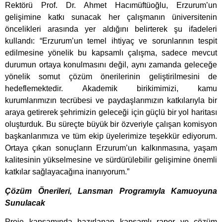
Rektörü Prof. Dr. Ahmet Hacımüftüoğlu, Erzurum’un
gelişimine katkı sunacak her çalışmanın üniversitenin
öncelikleri arasında yer aldığını belirterek şu ifadeleri
kullandı: “Erzurum’un temel ihtiyaç ve sorunlarının tespit
edilmesine yönelik bu kapsamlı çalışma, sadece mevcut
durumun ortaya konulmasını değil, aynı zamanda geleceğe
yönelik somut çözüm önerilerinin geliştirilmesini de
hedeflemektedir. Akademik birikimimizi, kamu
kurumlarımızın tecrübesi ve paydaşlarımızın katkılarıyla bir
araya getirerek şehrimizin geleceği için güçlü bir yol haritası
oluşturduk. Bu süreçte büyük bir özveriyle çalışan komisyon
başkanlarımıza ve tüm ekip üyelerimize teşekkür ediyorum.
Ortaya çıkan sonuçların Erzurum’un kalkınmasına, yaşam
kalitesinin yükselmesine ve sürdürülebilir gelişimine önemli
katkılar sağlayacağına inanıyorum.”
Çözüm Önerileri, Lansman Programıyla Kamuoyuna
Sunulacak
Proje kapsamında hazırlanan kapsamlı rapor ve çözüm