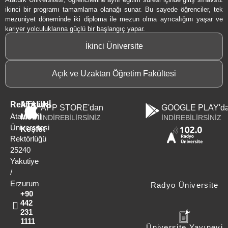
ikinci bir programı tamamlama olanağı sunar. Bu sayede öğrenciler, tek
mezuniyet döneminde iki diploma ile mezun olma ayrıcalığını yaşar ve
kariyer yolculuklarına güçlü bir başlangıç yapar.
İkinci Üniversite
Açık ve Uzaktan Öğretim Fakültesi
Rektörlük
ATAUNİ
APP STORE'dan
GOOGLE PLAY'd
Atatürk
Mobil
İNDİREBİLİRSİNİZ
İNDİREBİLİRSİNİZ
Üniversitesi
Keşfet
Rektörlüğü
25240
Yakutiye
/
Erzurum
Radyo Üniversite
+90
442
231
1111
Üniversite Yayınevi