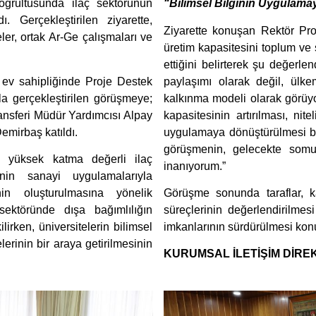
 doğrultusunda ilaç sektörünün
“Bilimsel Bilginin Uygulam
ı. Gerçekleştirilen ziyarette,
Ziyarette konuşan Rektör Prof
ler, ortak Ar-Ge çalışmaları ve
üretim kapasitesini toplum ve
ettiğini belirterek şu değerlen
 ev sahipliğinde Proje Destek
paylaşımı olarak değil, ülke
la gerçekleştirilen görüşmeye;
kalkınma modeli olarak görüyoru
ansferi Müdür Yardımcısı Alpay
kapasitesinin artırılması, nit
mirbaş katıldı.
uygulamaya dönüştürülmesi büy
görüşmenin, gelecekte somut
sı, yüksek katma değerli ilaç
inanıyorum.”
inin sanayi uygulamalarıyla
nin oluşturulmasına yönelik
Görüşme sonunda taraflar, karş
sektöründe dışa bağımlılığın
süreçlerinin değerlendirilmesi
irken, üniversitelerin bilimsel
imkanlarının sürdürülmesi konu
lerinin bir araya getirilmesinin
KURUMSAL İLETİŞİM DİREK