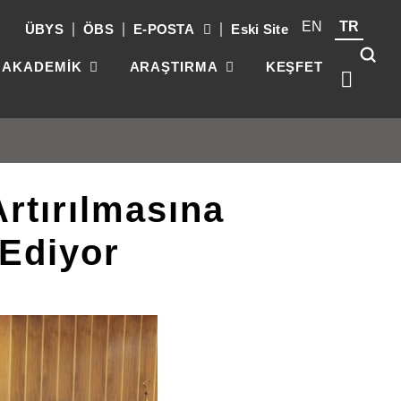
EN
TR
ÜBYS
ÖBS
E-POSTA
Eski Site
AKADEMİK
ARAŞTIRMA
KEŞFET
Artırılmasına
Kök
üni
güç
Ediyor
par
gel