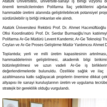
Atatürk Üniversitesi, üniversite-sanayi iş birliği vizyonu
önemli temsilcilerinden Polifarma İlaç yetkililerini ağırlad
hammadde üretimi alanında geliştirilebilecek potansiyel proje
sürdürülebilir iş birliği imkanları ele alındı.
Atatürk Üniversitesi Rektörü Prof. Dr. Ahmet Hacımüftüoğlu
Ofisi Koordinatörü Prof. Dr. Serdar Burmaoğlu’nun katılımıy
Polifarma Ar-Ge Müdürü Levent Kandemir, Ar-Ge Teknoloji Tr
Ceylan ve Ar-Ge Proses Geliştirme Müdür Yardımcısı Ahmet De
Toplantıda; yerli ve milli üretim kapasitesinin artırılma
hammaddelerinin geliştirilmesi, akademik bilgi birikim
bütünleştirilmesi ve uzun vadeli Ar-Ge iş birlikleri
değerlendirmelerde bulunuldu. Özellikle sağlık ve ilaç 
azaltılmasına katkı sağlayacak projelerin önemine dikkat çekil
altyapısı ile sanayi kuruluşlarının üretim ve uygulama tecrübe
stratejik bir gereklilik olduğu vurgulandı.