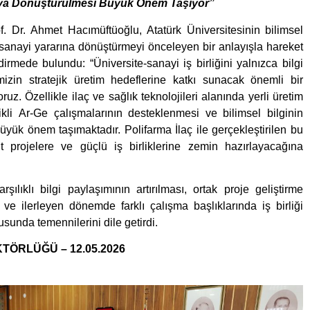
aya Dönüştürülmesi Büyük Önem Taşıyor”
. Dr. Ahmet Hacımüftüoğlu, Atatürk Üniversitesinin bilimsel
 sanayi yararına dönüştürmeyi önceleyen bir anlayışla hareket
dirmede bulundu: “Üniversite-sanayi iş birliğini yalnızca bilgi
mizin stratejik üretim hedeflerine katkı sunacak önemli bir
z. Özellikle ilaç ve sağlık teknolojileri alanında yerli üretim
elikli Ar-Ge çalışmalarının desteklenmesi ve bilimsel bilginin
ük önem taşımaktadır. Polifarma İlaç ile gerçekleştirilen bu
 projelere ve güçlü iş birliklerine zemin hazırlayacağına
ılıklı bilgi paylaşımının artırılması, ortak proje geliştirme
 ve ilerleyen dönemde farklı çalışma başlıklarında iş birliği
sunda temennilerini dile getirdi.
TÖRLÜĞÜ – 12.05.2026