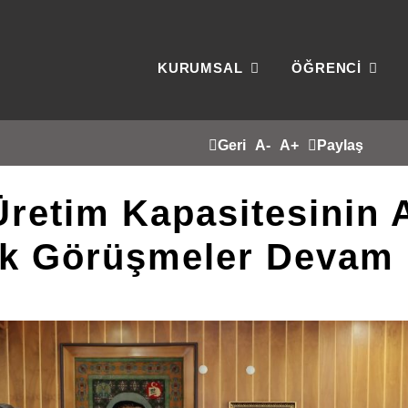
KURUMSAL
ÖĞRENCİ
Geri
A-
A+
Paylaş
 Üretim Kapasitesinin 
ik Görüşmeler Devam 