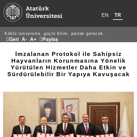
EN
TR
Köklü üniversite, güçlü bilim, parlak gelecek.
Geri
A-
A+
Paylaş
İmzalanan Protokol ile Sahipsiz
Hayvanların Korunmasına Yönelik
Yürütülen Hizmetler Daha Etkin ve
Sürdürülebilir Bir Yapıya Kavuşacak