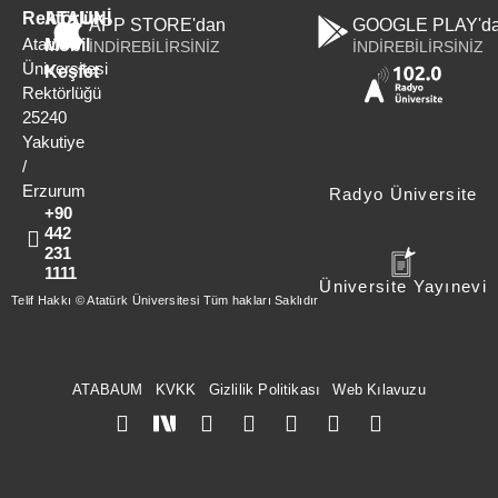
Rektörlük
ATAUNİ
APP STORE'dan
GOOGLE PLAY'd
Atatürk
Mobil
İNDİREBİLİRSİNİZ
İNDİREBİLİRSİNİZ
Üniversitesi
Keşfet
Rektörlüğü
25240
Yakutiye
/
Erzurum
Radyo Üniversite
+90
442
231
1111
Üniversite Yayınevi
Telif Hakkı © Atatürk Üniversitesi Tüm hakları Saklıdır
ATABAUM
KVKK
Gizlilik Politikası
Web Kılavuzu