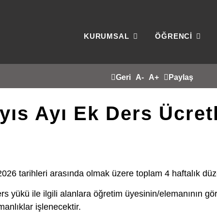
KURUMSAL
ÖĞRENCİ
Geri
A-
A+
Paylaş
yıs Ayı Ek Ders Ücretl
026 tarihleri arasında olmak üzere toplam 4 haftalık düz
s yükü ile ilgili alanlara öğretim üyesinin/elemanının gö
anlıklar işlenecektir.