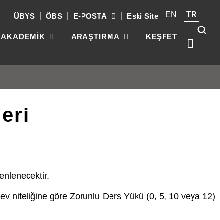
EN
TR
ÜBYS
ÖBS
E-POSTA
Eski Site
AKADEMİK
ARAŞTIRMA
KEŞFET
eri
Kök
üni
güç
par
gel
enlenecektir.
rev niteliğine göre Zorunlu Ders Yükü (0, 5, 10 veya 12)