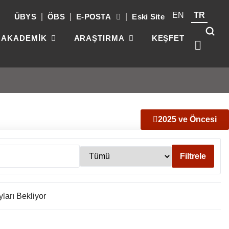
EN
TR
ÜBYS
ÖBS
E-POSTA
Eski Site
AKADEMİK
ARAŞTIRMA
KEŞFET
Kök
2025 ve Öncesi
üni
güç
par
gel
Filtrele
ları Bekliyor