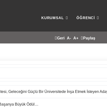
KURUMSAL
ÖĞRENCİ
Geri
A-
A+
Paylaş
esi, Geleceğini Güçlü Bir Üniversitede İnşa Etmek İsteyen Aday
e Başarıya Büyük Ödül…