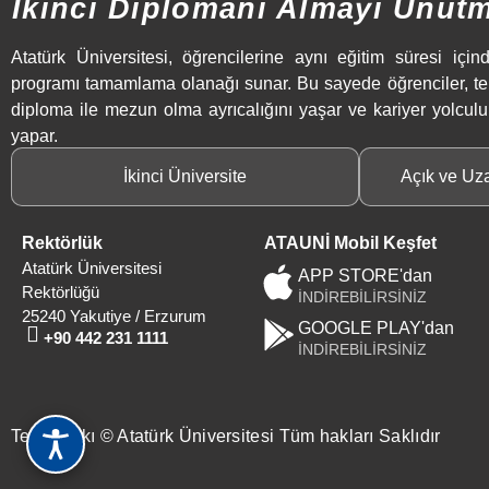
İkinci Diplomanı Almayı Unut
Atatürk Üniversitesi, öğrencilerine aynı eğitim süresi içind
programı tamamlama olanağı sunar. Bu sayede öğrenciler, t
diploma ile mezun olma ayrıcalığını yaşar ve kariyer yolculu
yapar.
İkinci Üniversite
Açık ve Uz
Rektörlük
ATAUNİ Mobil Keşfet
Atatürk Üniversitesi
APP STORE'dan
Rektörlüğü
İNDİREBİLİRSİNİZ
25240 Yakutiye / Erzurum
GOOGLE PLAY'dan
+90 442 231 1111
İNDİREBİLİRSİNİZ
Telif Hakkı © Atatürk Üniversitesi Tüm hakları Saklıdır