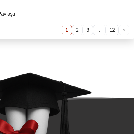
Paylaştı
1
2
3
…
12
»