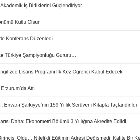
 Akademik İş Birliklerini Güçlendiriyor
önümü Kutlu Olsun
inde Konferans Düzenledi
şte Türkiye Şampiyonluğu Gururu…
r İngilizce Lisans Programı İlk Kez Öğrenci Kabul Edecek
Erzurum’da Attı
 Envar-ı Şarkıyye’nin 159 Yıllık Serüveni Kitapla Taçlandırıldı
arısı Daha: Ekonometri Bölümü 3 Yıllığına Akredite Edildi
irincisi Oldu… Nitelikli Eğitimin Adresi Değişmedi, Kalite Bir K