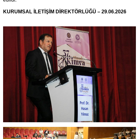
KURUMSAL İLETİŞİM DİREKTÖRLÜĞÜ – 29.06.2026