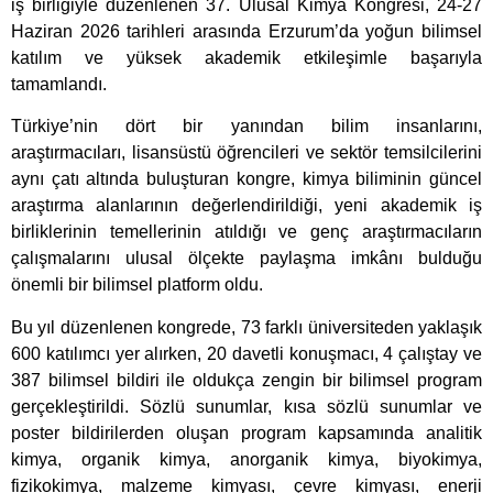
iş birliğiyle düzenlenen 37. Ulusal Kimya Kongresi, 24-27
Haziran 2026 tarihleri arasında Erzurum’da yoğun bilimsel
katılım ve yüksek akademik etkileşimle başarıyla
tamamlandı.
Türkiye’nin dört bir yanından bilim insanlarını,
araştırmacıları, lisansüstü öğrencileri ve sektör temsilcilerini
aynı çatı altında buluşturan kongre, kimya biliminin güncel
araştırma alanlarının değerlendirildiği, yeni akademik iş
birliklerinin temellerinin atıldığı ve genç araştırmacıların
çalışmalarını ulusal ölçekte paylaşma imkânı bulduğu
önemli bir bilimsel platform oldu.
Bu yıl düzenlenen kongrede, 73 farklı üniversiteden yaklaşık
600 katılımcı yer alırken, 20 davetli konuşmacı, 4 çalıştay ve
387 bilimsel bildiri ile oldukça zengin bir bilimsel program
gerçekleştirildi. Sözlü sunumlar, kısa sözlü sunumlar ve
poster bildirilerden oluşan program kapsamında analitik
kimya, organik kimya, anorganik kimya, biyokimya,
fizikokimya, malzeme kimyası, çevre kimyası, enerji