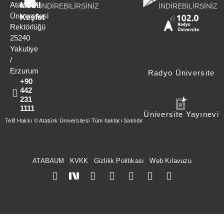
Atatürk
Mobil
İNDİREBİLİRSİNİZ
İNDİREBİLİRSİNİZ
Üniversitesi
Keşfet
Rektörlüğü
25240
Yakutiye
/
Erzurum
Radyo Üniversite
+90
442
231
1111
Üniversite Yayınevi
Telif Hakkı © Atatürk Üniversitesi Tüm hakları Saklıdır
ATABAUM
KVKK
Gizlilik Politikası
Web Kılavuzu