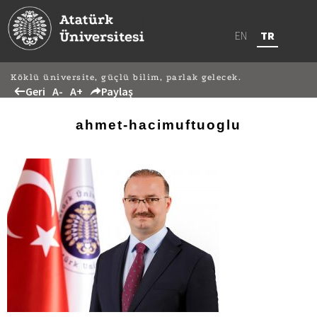
EN
TR
Köklü üniversite, güçlü bilim, parlak gelecek.
Geri
A-
A+
Paylaş
ahmet-hacimuftuoglu