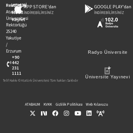
Rektörlük
ATAUNİ
APP STORE'dan
GOOGLE PLAY'dan
Atatürk
Mobil
İNDİREBİLİRSİNİZ
İNDİREBİLİRSİNİZ
Üniversitesi
Keşfet
Rektörlüğü
25240
Yakutiye
/
Erzurum
Radyo Üniversite
+90
442
231
1111
Üniversite Yayınevi
Telif Hakkı © Atatürk Üniversitesi Tüm hakları Saklıdır
ATABAUM
KVKK
Gizlilik Politikası
Web Kılavuzu