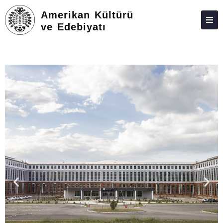
Amerikan Kültürü
ve Edebiyatı
ATABAUM
KVKK
GIZLILIK POLITIKASI
WEB KILAVUZU