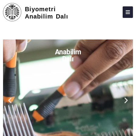
Biyometri
Anabilim Dalı
HAKKIMIZDA
KIŞILER
Anabilim
LISANSÜSTÜ
Dalı
ARAŞTIRMA
TOPLUMA KATKI
ADAY ÖĞRENCILER
İLETIŞIM