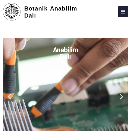
Botanik Anabilim
Dalı
HAKKIMIZDA
KIŞILER
Anabilim
LISANSÜSTÜ
Dalı
ARAŞTIRMA
TOPLUMA KATKI
ADAY ÖĞRENCILER
İLETIŞIM