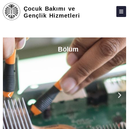
Çocuk Bakımı ve
Gençlik Hizmetleri
HAKKIMIZDA
KIŞILER
Bölüm
LISANS
LISANSÜSTÜ
ARAŞTIRMA
TOPLUMA KATKI
ADAY ÖĞRENCILER
İLETIŞIM