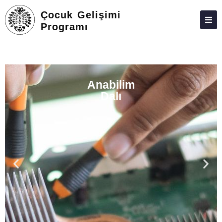
Çocuk Gelişimi
Programı
HAKKIMIZDA
KIŞILER
Anabilim
LISANSÜSTÜ
Dalı
ARAŞTIRMA
TOPLUMA KATKI
ADAY ÖĞRENCILER
İLETIŞIM