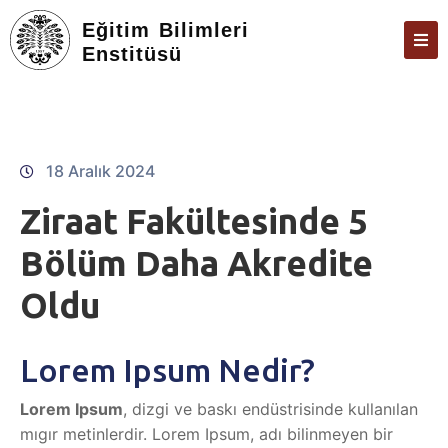
Eğitim Bilimleri
Enstitüsü
KURUMSAL
KAMPÜSTE YAŞAM
FAKÜLTELER, ENSTITÜLER VE YÜKSEKOKULLAR
18 Aralık 2024
MEZUN
Ziraat Fakültesinde 5
Bölüm Daha Akredite
Oldu
Lorem Ipsum Nedir?
Lorem Ipsum
, dizgi ve baskı endüstrisinde kullanılan
mıgır metinlerdir. Lorem Ipsum, adı bilinmeyen bir