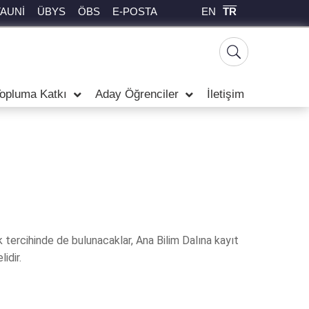
EN
TR
TAUNİ
ÜBYS
ÖBS
E-POSTA
opluma Katkı
Aday Öğrenciler
İletişim
k tercihinde de bulunacaklar, Ana Bilim Dalına kayıt
elidir.