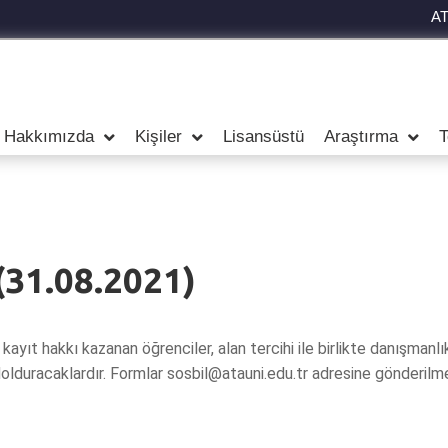
A
Hakkımızda
Kişiler
Lisansüstü
Araştırma
T
(31.08.2021)
ayıt hakkı kazanan öğrenciler, alan tercihi ile birlikte danışmanlı
olduracaklardır. Formlar sosbil@atauni.edu.tr adresine gönderilm