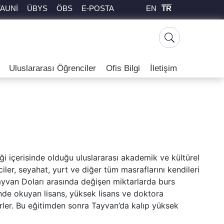
EN
TR
TAUNİ
ÜBYS
ÖBS
E-POSTA
Uluslararası Öğrenciler
Ofis Bilgi
İletişim
i içerisinde olduğu uluslararası akademik ve kültürel
ler, seyahat, yurt ve diğer tüm masraflarını kendileri
yvan Doları arasında değişen miktarlarda burs
erinde okuyan lisans, yüksek lisans ve doktora
irler. Bu eğitimden sonra Tayvan’da kalıp yüksek