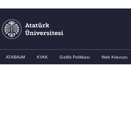
ATABAUM
KVKK
Gizlilik Politikası
Web Kılavuzu