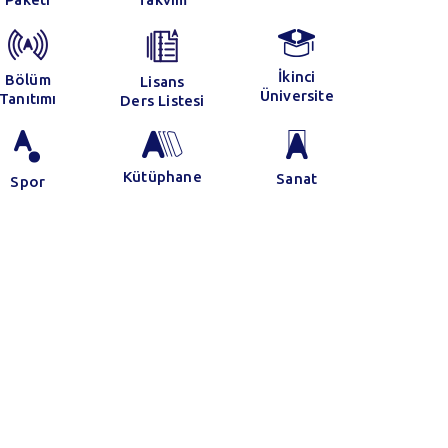
ınav Programı
vamı...
İkinci
Bölüm
Lisans
Üniversite
Tanıtımı
Ders Listesi
Kütüphane
Sanat
Spor
30 Mayıs 2022
Çalıştay
Devamı...