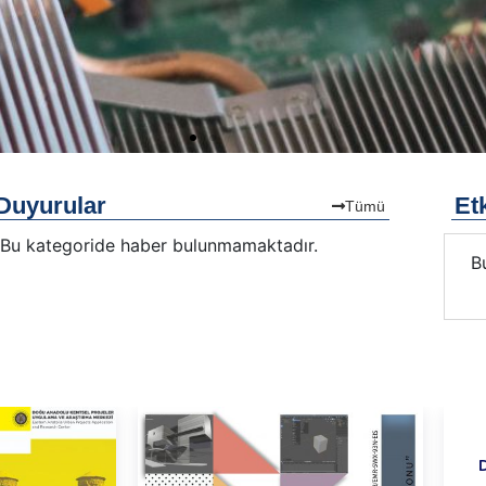
Duyurular
Etk
Tümü
Bu kategoride haber bulunmamaktadır.
Bu kategoride etkinlik bulunmamaktadır.
B
2
D
B