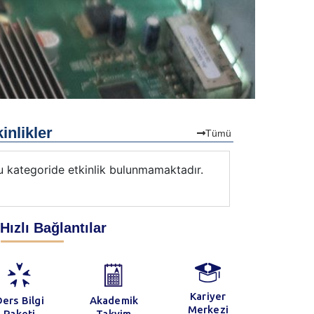
inlikler
Tümü
u kategoride etkinlik bulunmamaktadır.
Bu kategorid
Hızlı Bağlantılar
28 Aralık 2022
022-23 Güz Yarıyılı Mimarlık
Kariyer
ers Bilgi
Akademik
ölümü Final Ve Bütünleme
Merkezi
Paketi
Takvim