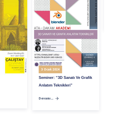
S
De
3 Ocak 2024
Seminer: “3D Sanatı Ve Grafik
Anlatım Teknikleri”
Devamı...