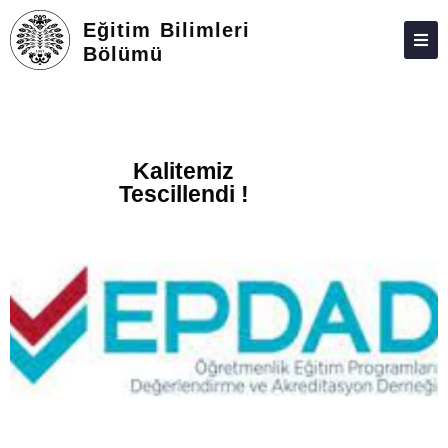
Eğitim Bilimleri
Bölümü
HAKKIMIZDA
KIŞILER
Kalitemiz
ÖBS
Tescillendi !
LISANS
LISANSÜSTÜ
ARAŞTIRMA
TOPLUMA KATKI
ADAY ÖĞRENCILER
İLETIŞIM