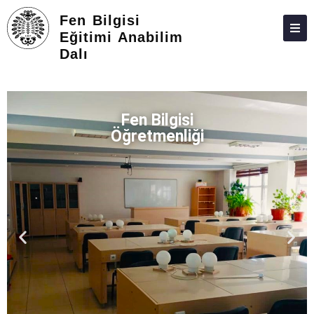
Fen Bilgisi
Eğitimi Anabilim
Dalı
HAKKIMIZDA
KIŞILER
Fen Bilgisi
LISANSÜSTÜ
Öğretmenliği
ARAŞTIRMA
TOPLUMA KATKI
ADAY ÖĞRENCILER
İLETIŞIM