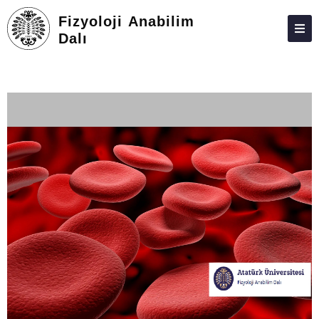
Fizyoloji Anabilim
Dalı
HAKKIMIZDA
KIŞILER
LISANSÜSTÜ
ARAŞTIRMA
TOPLUMA KATKI
ADAY ÖĞRENCILER
İLETIŞIM