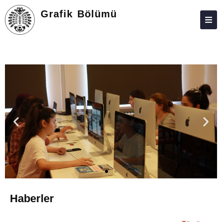
Grafik Bölümü
HAKKIMIZDA
KIŞILER
DERS LISTESI
ARAŞTIRMA
TOPLUMA KATKI
ADAY ÖĞRENCILER
İLETIŞIM
GÜZEL SANATLAR FAKÜLTESI
Haberler