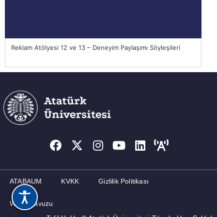
Reklam Atölyesi 12 ve 13 – Deneyim Paylaşımı Söyleşileri
Rek
ATABAUM
KVKK
Gizlilik Politikası
Web Kılavuzu