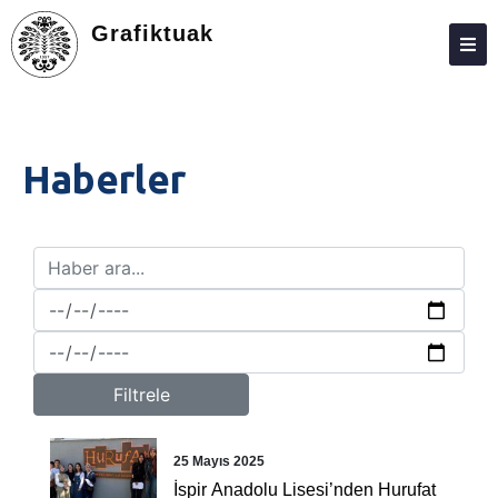
Grafiktuak
HAKKIMIZDA
KIŞILER
Haberler
ARAŞTIRMA
TOPLUMA KATKI
BASKI MÜZESI
İLETIŞIM
Filtrele
25 Mayıs 2025
İspir Anadolu Lisesi’nden Hurufat