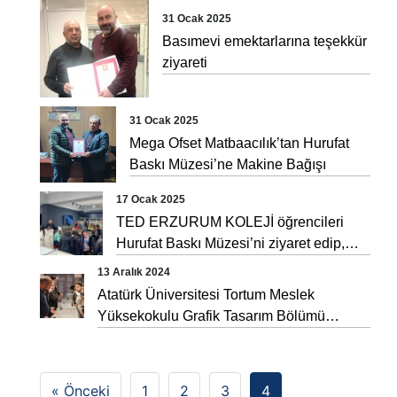
31 Ocak 2025
Basımevi emektarlarına teşekkür
ziyareti
31 Ocak 2025
Mega Ofset Matbaacılık’tan Hurufat
Baskı Müzesi’ne Makine Bağışı
17 Ocak 2025
TED ERZURUM KOLEJİ öğrencileri
Hurufat Baskı Müzesi’ni ziyaret edip,
bilgi aldılar.
13 Aralık 2024
Atatürk Üniversitesi Tortum Meslek
Yüksekokulu Grafik Tasarım Bölümü
öğrencileri Hurufat Baskı Müzesi’ni ziyaret
edip, bilgi aldılar.
« Önceki
1
2
3
4