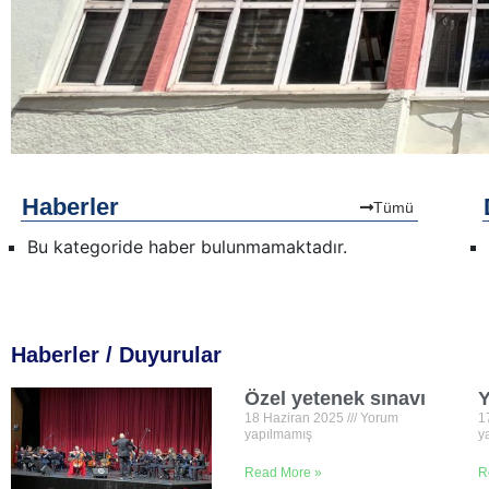
Haberler
Tümü
Bu kategoride haber bulunmamaktadır.
Haberler / Duyurular
Özel yetenek sınavı
Y
18 Haziran 2025
Yorum
1
yapılmamış
y
Read More »
R