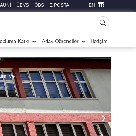
EN
TR
TAUNİ
ÜBYS
ÖBS
E-POSTA
opluma Katkı
Aday Öğrenciler
İletişim
imi ve