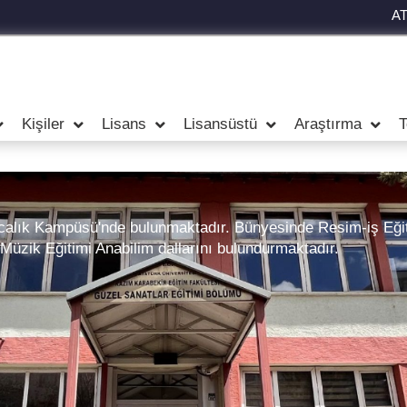
A
Kişiler
Lisans
Lisansüstü
Araştırma
T
lık Kampüsü'nde bulunmaktadır. Bünyesinde Resim-iş Eğit
Müzik Eğitimi Anabilim dallarını bulundurmaktadır.