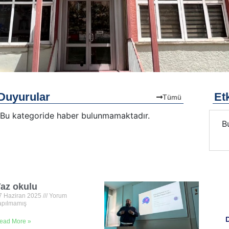
Duyurular
Etk
Tümü
Bu kategoride haber bulunmamaktadır.
Bu kategoride etkinlik bulunmamaktadır.
B
az okulu
7 Haziran 2025
Yorum
apılmamış
D
ead More »