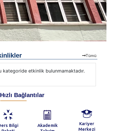
inlikler
Tümü
u kategoride etkinlik bulunmamaktadır.
Bu kategorid
Hızlı Bağlantılar
Kariyer
ers Bilgi
Akademik
Merkezi
Paketi
Takvim