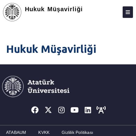
Hukuk Müşavirliği
ANASAYFA
HUKUK MÜŞAVIRLIĞI
Hukuk Müşavirliği
SORUŞTURMALAR
FORMLAR
MEVZUAT
İLETIŞIM
HABERLER
ETKINLIKLER
DUYURULAR
ATABAUM
KVKK
Gizlilik Politikası