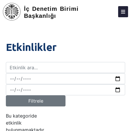
İç Denetim Birimi
Başkanlığı
HAKKIMIZDA
KIŞILER
Etkinlikler
İÇ DENETIM YÖNERGESI
İLETIŞIM
Filtrele
Bu kategoride
etkinlik
bulunmamaktadır.