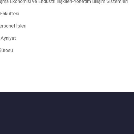
ma Ekonomisi ve Endüstri İlişkileri-Yönetim Bilişim Sistemleri
 Fakültesi
rsonel İşleri
 Ayniyat
Bürosu