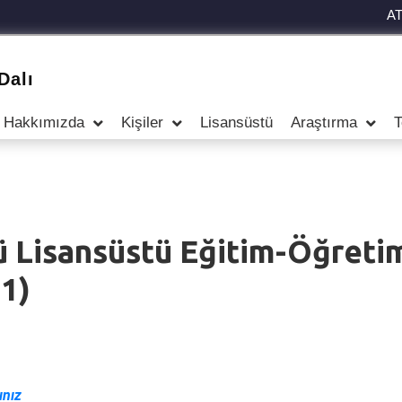
A
Dalı
Hakkımızda
Kişiler
Lisansüstü
Araştırma
T
sü Lisansüstü Eğitim-Öğret
21)
ınız