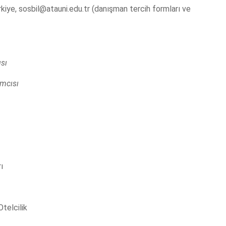
kiye, sosbil@atauni.edu.tr (danışman tercih formları ve
sı
ımcısı
ı
Otelcilik