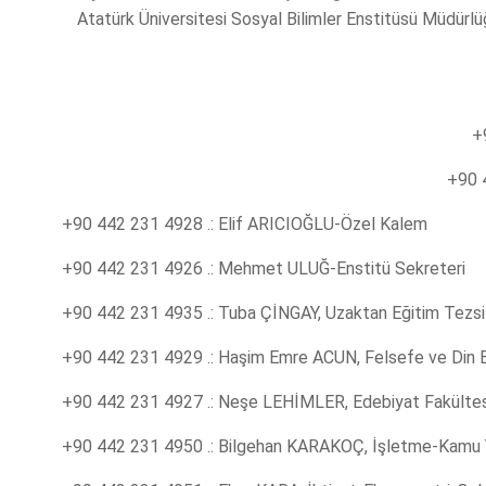
Atatürk Üniversitesi Sosyal Bilimler Enstitüsü Müdürlü
+
+90 
+90 442 231 4928 .: Elif ARICIOĞLU-Özel Kalem
+90 442 231 4926 .: Mehmet ULUĞ-Enstitü Sekreteri
+90 442 231 4935 .: Tuba ÇİNGAY, Uzaktan Eğitim Tezsiz
+90 442 231 4929 .: Haşim Emre ACUN, Felsefe ve Din Bil
+90 442 231 4927 .: Neşe LEHİMLER, Edebiyat Fakültesi
+90 442 231 4950 .: Bilgehan KARAKOÇ, İşletme-Kamu Yön