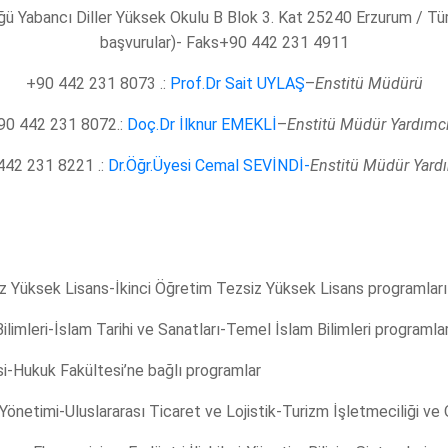
ğü Yabancı Diller Yüksek Okulu B Blok 3. Kat 25240 Erzurum / Tür
başvurular)- Faks+90 442 231 4911
+90 442 231 8073 .:
Prof.Dr Sait UYLAŞ
–
Enstitü Müdürü
90 442 231 8072.:
Doç.Dr İlknur EMEKLİ
–
Enstitü Müdür Yardımcı
442 231 8221 .:
Dr.Öğr.Üyesi Cemal SEVİNDİ-
Enstitü Müdür Yard
 Yüksek Lisans-İkinci Öğretim Tezsiz Yüksek Lisans programları
imleri-İslam Tarihi ve Sanatları-Temel İslam Bilimleri programlar
-Hukuk Fakültesi’ne bağlı programlar
etimi-Uluslararası Ticaret ve Lojistik-Turizm İşletmeciliği ve 