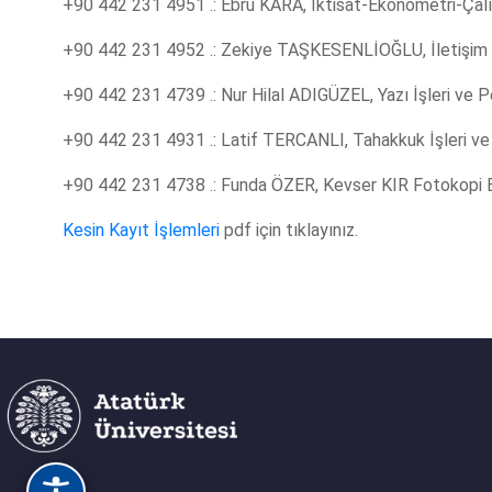
+90 442 231 4951 .: Ebru KARA, İktisat-Ekonometri-Çalış
+90 442 231 4952 .: Zekiye TAŞKESENLİOĞLU, İletişim
+90 442 231 4739 .: Nur Hilal ADIGÜZEL, Yazı İşleri ve Pe
+90 442 231 4931 .: Latif TERCANLI, Tahakkuk İşleri ve
+90 442 231 4738 .: Funda ÖZER, Kevser KIR Fotokopi 
Kesin Kayıt İşlemleri
pdf için tıklayınız.