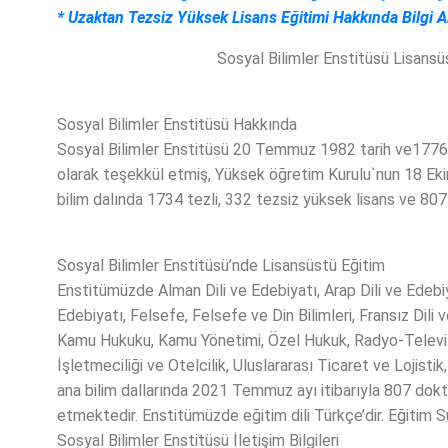
*
Uzaktan Tezsiz Yüksek Lisans Eğitimi Hakkında Bilgi Al
Sosyal Bilimler Enstitüsü Lisansüstü Eğiti
Sosyal Bilimler Enstitüsü Hakkında
Sosyal Bilimler Enstitüsü 20 Temmuz 1982 tarih ve17760
olarak teşekkül etmiş, Yüksek öğretim Kurulu`nun 18 Ekim
bilim dalında 1734 tezli, 332 tezsiz yüksek lisans ve 8
Sosyal Bilimler Enstitüsü’nde Lisansüstü Eğitim
Enstitümüzde Alman Dili ve Edebiyatı, Arap Dili ve Edebiya
Edebiyatı, Felsefe, Felsefe ve Din Bilimleri, Fransız Dili ve
Kamu Hukuku, Kamu Yönetimi, Özel Hukuk, Radyo-Televizyon
İşletmeciliği ve Otelcilik, Uluslararası Ticaret ve Lojist
ana bilim dallarında 2021 Temmuz ayı itibarıyla 807 dok
etmektedir. Enstitümüzde eğitim dili Türkçe’dir. Eğitim Sür
Sosyal Bilimler Enstitüsü İletişim Bilgileri