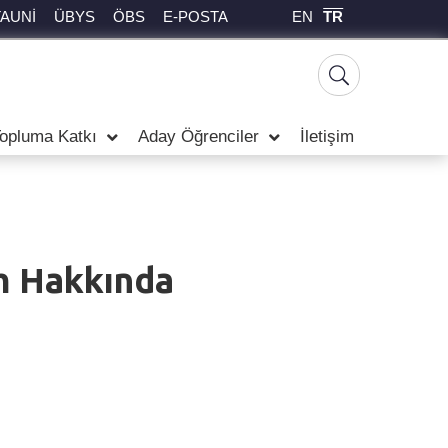
EN
TR
TAUNİ
ÜBYS
ÖBS
E-POSTA
opluma Katkı
Aday Öğrenciler
İletişim
im Hakkında