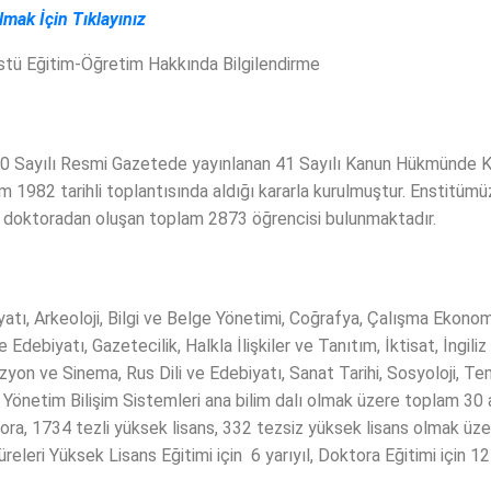
mak İçin Tıklayınız
m-Öğretim Hakkında Bilgilendirme
 Sayılı Resmi Gazetede yayınlanan 41 Sayılı Kanun Hükmünde Kar
 1982 tarihli toplantısında aldığı kararla kurulmuştur. Enstitümü
07 doktoradan oluşan toplam 2873 öğrencisi bulunmaktadır.
tı, Arkeoloji, Bilgi ve Belge Yönetimi, Coğrafya, Çalışma Ekonomisi
 Edebiyatı, Gazetecilik, Halkla İlişkiler ve Tanıtım, İktisat, İngiliz
 ve Sinema, Rus Dili ve Edebiyatı, Sanat Tarihi, Sosyoloji, Temel
ik, Yönetim Bilişim Sistemleri ana bilim dalı olmak üzere toplam 30 
tora, 1734 tezli yüksek lisans, 332 tezsiz yüksek lisans olmak 
eleri Yüksek Lisans Eğitimi için 6 yarıyıl, Doktora Eğitimi için 12 y