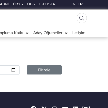
EN
TR
TAUNİ
ÜBYS
ÖBS
E-POSTA
opluma Katkı
Aday Öğrenciler
İletişim
Filtrele