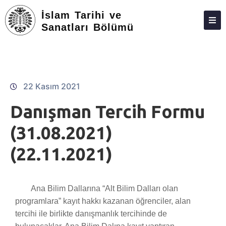
İslam Tarihi ve
Sanatları Bölümü
HAKKIMIZDA
KIŞILER
LISANSÜSTÜ
22 Kasım 2021
ARAŞTIRMA
Danışman Tercih Formu
TOPLUMA KATKI
(31.08.2021)
ADAY ÖĞRENCILER
(22.11.2021)
FORMLAR
İLETIŞIM
Ana Bilim Dallarına “Alt Bilim Dalları olan
programlara” kayıt hakkı kazanan öğrenciler, alan
tercihi ile birlikte danışmanlık tercihinde de