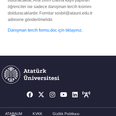
bulunacaklar, Ana Bilim Dalına kayıt yaptıran
öğrenciler ise sadece danışman tercih kısmını
dolduracaklardır. Formlar sosbil@atauni.edu.tr
adresine gönderilmelidir.
Danışman tercih formu.doc için tıklayınız.
ATABAUM
KVKK
Gizlilik Politikası