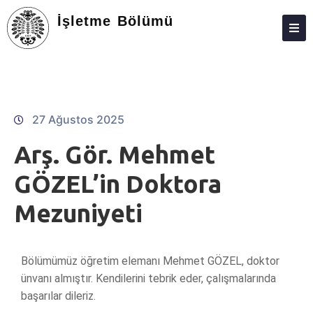
İşletme Bölümü
HAKKIMIZDA
KIŞILER
EĞITIM
27 Ağustos 2025
ARAŞTIRMA
Arş. Gör. Mehmet
TOPLUMA KATKI
GÖZEL’in Doktora
ÖĞRENCILER
Mezuniyeti
FORMLAR
BILGI BANKASI
Bölümümüz öğretim elemanı Mehmet GÖZEL, doktor
ünvanı almıştır. Kendilerini tebrik eder, çalışmalarında
MEZUNLAR
başarılar dileriz.
İLETIŞIM