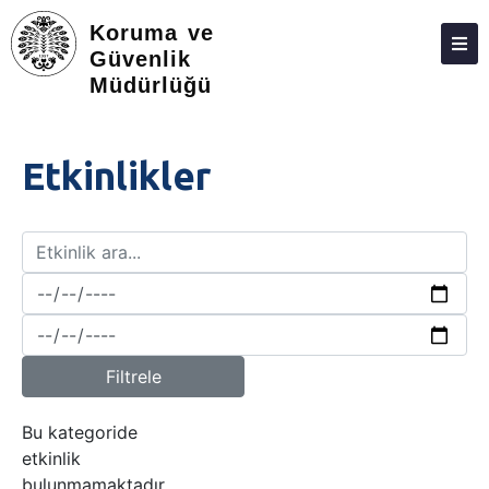
Koruma ve
Güvenlik
Müdürlüğü
HAKKIMIZDA
YÖNETIM ŞEMASI
Etkinlikler
PERSONEL
İLETIŞIM
Filtrele
Bu kategoride
etkinlik
bulunmamaktadır.