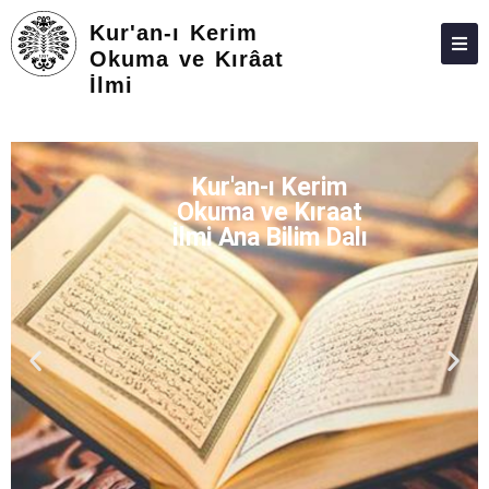
Kur'an-ı Kerim
Okuma ve Kırâat
İlmi
HAKKIMIZDA
KIŞILER
Kur'an-ı Kerim
LISANSÜSTÜ
Okuma ve Kıraat
ARAŞTIRMA
İlmi Ana Bilim Dalı
TOPLUMA KATKI
ADAY ÖĞRENCILER
İLETIŞIM