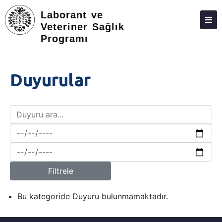
Laborant ve
Veteriner Sağlık
Programı
HAKKIMIZDA
KIŞILER
Duyurular
LISANSÜSTÜ
ARAŞTIRMA
TOPLUMA KATKI
ADAY ÖĞRENCILER
İLETIŞIM
Filtrele
Bu kategoride Duyuru bulunmamaktadır.