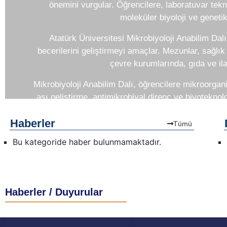
önemini vurgular. Öğrencilere, laboratuvar tekni
moleküler biyoloji ve genetik
Atatürk Üniversitesi Mikrobiyoloji Anabilim Dal
becerilerini geliştirmeyi amaçlar. Mezunlar, sağlık
çevre kurumlarında, gıda ve ilaç
Mikrobiyoloji Anabilim Dalı, öğrencilere mikroorga
aşı geliştirme, antimikrobiyal direnç ve biyoteknolo
öğrenciler mikrobiyolojik araştırma projelerinde yer a
Haberler
Tümü
Atatürk Üniversitesi Mikrobiyoloji Anabilim Dalı, m
Bu kategoride haber bulunmamaktadır.
ve araştırma possibilityleriyle dikkat çeker. Öğre
mikrobiyoloji alanındaki gelişmeleri taki
Click 
Haberler / Duyurular