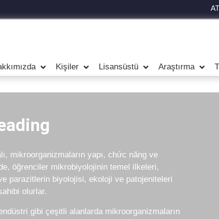
A
akkımızda
Kişiler
Lisansüstü
Araştırma
T
eading
alı, mikroorganizmaların yapı, chức năng ve
e, öğrenciler mikrobiyolojinin temel ilkeleri,
 parazitlerin biyolojisi, ekoloji ve patojeniteleri
ahibi olurlar.
endüstri gibi çeşitli alanlarda mikroorganizmaların