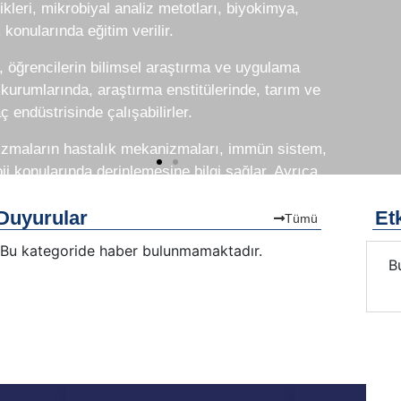
kleri, mikrobiyal analiz metotları, biyokimya,
 konularında eğitim verilir.
ı, öğrencilerin bilimsel araştırma ve uygulama
 kurumlarında, araştırma enstitülerinde, tarım ve
 endüstrisinde çalışabilirler.
nizmaların hastalık mekanizmaları, immün sistem,
ji konularında derinlemesine bilgi sağlar. Ayrıca,
labilir ve bilim insanlarıyla işbirliği yapabilirler.
Duyurular
Etk
Tümü
ikrobiyoloji alanında uzmanlaşmış öğretim üyeleri
Bu kategoride haber bulunmamaktadır.
ncilere, teorik ve uygulamalı eğitim veren bölüm,
Bu kategoride etkinlik bulunmamaktadır.
B
p etmeyi ve katkıda bulunmayı hedefler.
Here