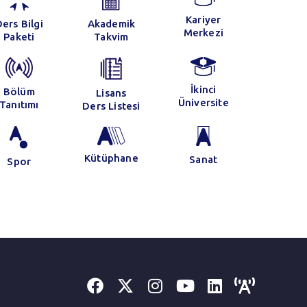
Kariyer
ers Bilgi
Akademik
Merkezi
Paketi
Takvim
İkinci
Bölüm
Lisans
Üniversite
Tanıtımı
Ders Listesi
021
m
Kütüphane
Sanat
Spor