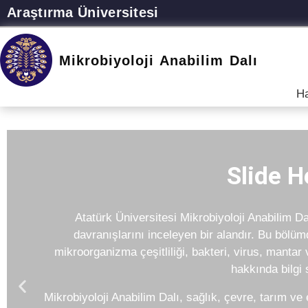
Araştırma Üniversitesi
Mikrobiyoloji Anabilim Dalı
H
Slide H
Atatürk Üniversitesi Mikrobiyoloji Anabilim D
davranışlarını inceleyen bir alandır. Bu bölümd
mikroorganizma çeşitliliği, bakteri, virus, mantar ve
hakkında bilgi s
Mikrobiyoloji Anabilim Dalı, sağlık, çevre, tarım ve 