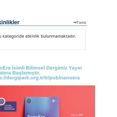
inlikler
Tümü
u kategoride etkinlik bulunmamaktadır.
Bu kategorid
Era İsimli Bilimsel Dergimiz Yayın
tına Başlamıştır.
s://dergipark.org.tr/tr/pub/nanoera