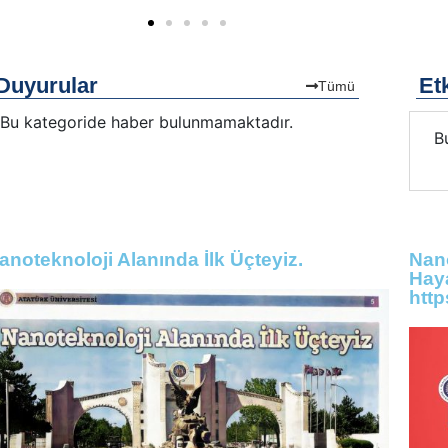
Duyurular
Etk
Tümü
Bu kategoride haber bulunmamaktadır.
Bu kategoride etkinlik bulunmamaktadır.
B
anoteknoloji Alanında İlk Üçteyiz.
Nano
Haya
http