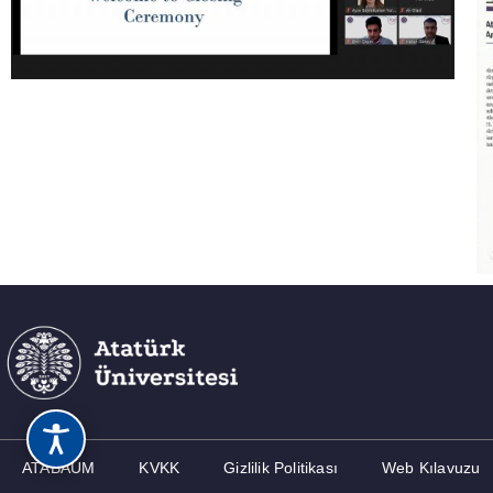
ATABAUM
KVKK
Gizlilik Politikası
Web Kılavuzu