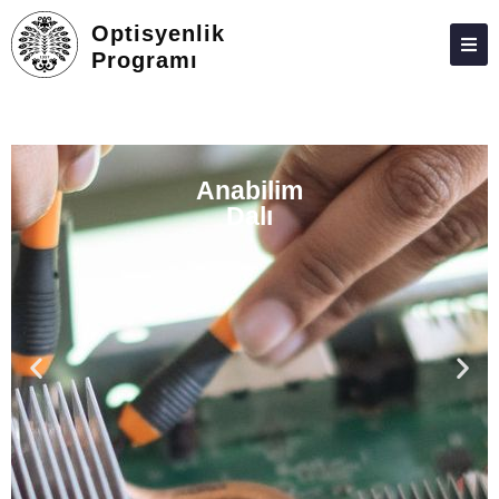
Optisyenlik
Programı
HAKKIMIZDA
KIŞILER
Anabilim
LISANSÜSTÜ
Dalı
ARAŞTIRMA
TOPLUMA KATKI
ADAY ÖĞRENCILER
İLETIŞIM