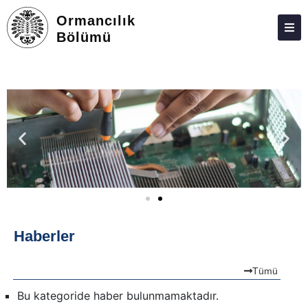
Ormancılık
Bölümü
ANA SAYFA
HAKKIMIZDA
ÖNLISANS
TOPLUMA KATKI
ADAY ÖĞRENCILER
İLETIŞIM
Haberler
Tümü
Bu kategoride haber bulunmamaktadır.