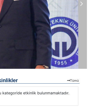
inlikler
Tümü
u kategoride etkinlik bulunmamaktadır.
Bu kategorid