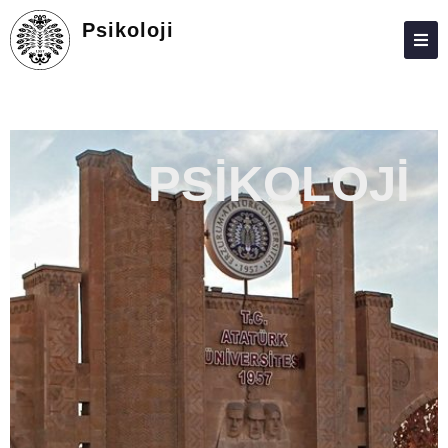
Psikoloji
HAKKIMIZDA
KIŞILER
PSİKOLOJİ
LISANS
ARAŞTIRMA
TOPLUMA KATKI
ADAY ÖĞRENCILER
İLETIŞIM
ANKETLER
AFET YÖNETIMI