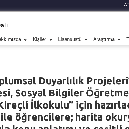
A
alı
akkımızda
Kişiler
Lisansüstü
Araştırma
T
oplumsal Duyarlılık Projele
i, Sosyal Bilgiler Öğretmenl
reçli İlkokulu” için hazırla
ile öğrencilere; harita okur