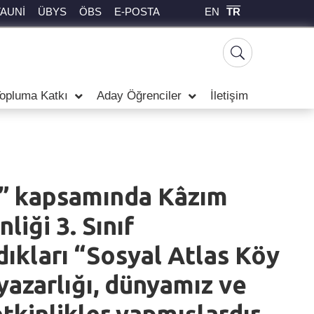
EN
TR
TAUNİ
ÜBYS
ÖBS
E-POSTA
opluma Katkı
Aday Öğrenciler
İletişim
ri” kapsamında Kâzım
iği 3. Sınıf
dıkları “Sosyal Atlas Köy
yazarlığı, dünyamız ve