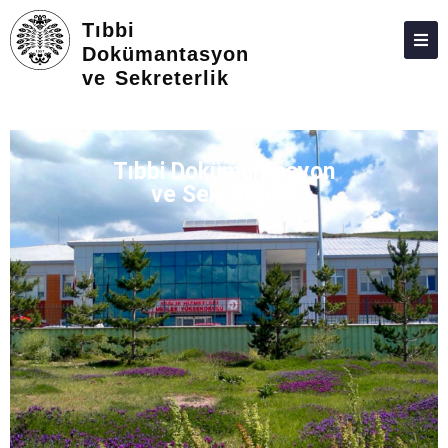
Tıbbi
Dokümantasyon
ve Sekreterlik
HAKKIMIZDA
KIŞILER
Tıbbi Dokümantasyon
STAJ
ve Sekreterlik
DERS PROGRAMI
S.S.S.
İLETIŞIM