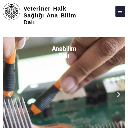
Veteriner Halk
Sağlığı Ana Bilim
Dalı
HAKKIMIZDA
KIŞILER
Anabilim
LISANSÜSTÜ
Dalı
ARAŞTIRMA
TOPLUMA KATKI
ADAY ÖĞRENCILER
İLETIŞIM