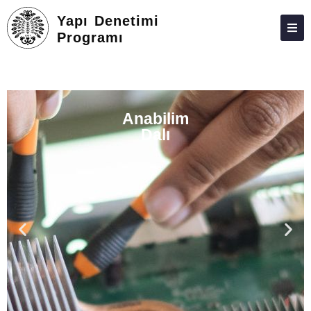
Yapı Denetimi
Programı
HAKKIMIZDA
KIŞILER
Anabilim
LISANSÜSTÜ
Dalı
ARAŞTIRMA
TOPLUMA KATKI
ADAY ÖĞRENCILER
İLETIŞIM