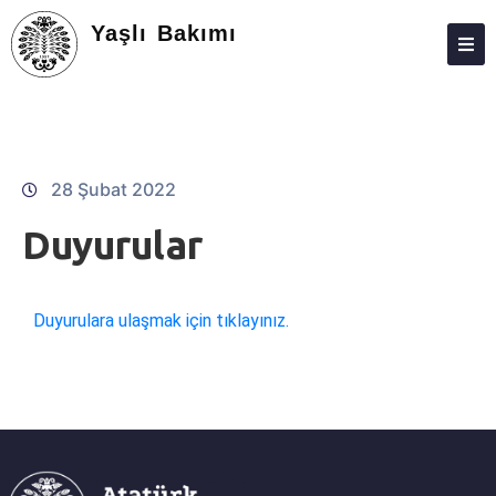
Yaşlı Bakımı
HAKKIMIZDA
KIŞILER
STAJ
28 Şubat 2022
DERS PROGRAMI
Duyurular
SINAVLAR
İLETIŞIM
Duyurulara ulaşmak için tıklayınız.