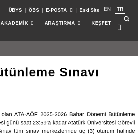
EN
TR
ÜBYS
ÖBS
E-POSTA
Eski Site
AKADEMİK
ARAŞTIRMA
KEŞFET
tünleme Sınavı
Kök
üni
güç
par
gel
acak olan ATA-AÖF 2025-2026 Bahar Dönemi Bütünleme
 günü saat 23:59’a kadar Atatürk Üniversitesi Görevli
. Sınav tüm sınav merkezlerinde üç (3) oturum halinde