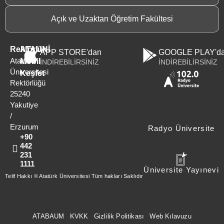
Açık ve Uzaktan Öğretim Fakültesi
Rektörlük
ATAUNİ
APP STORE'dan
GOOGLE PLAY'd
Atatürk
Mobil
İNDİREBİLİRSİNİZ
İNDİREBİLİRSİNİZ
Üniversitesi
Keşfet
Rektörlüğü
25240
Yakutiye
/
Erzurum
Radyo Üniversite
+90
442
231
1111
Üniversite Yayınevi
Telif Hakkı © Atatürk Üniversitesi Tüm hakları Saklıdır
ATABAUM
KVKK
Gizlilik Politikası
Web Kılavuzu