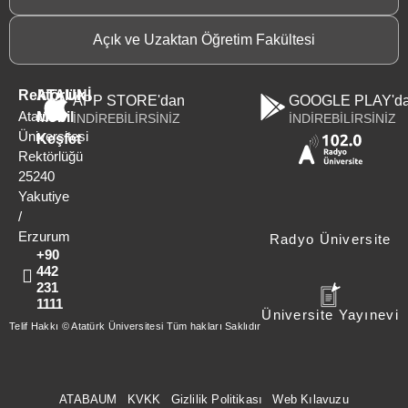
Açık ve Uzaktan Öğretim Fakültesi
Rektörlük
ATAUNİ
APP STORE'dan
GOOGLE PLAY'd
Atatürk
Mobil
İNDİREBİLİRSİNİZ
İNDİREBİLİRSİNİZ
Üniversitesi
Keşfet
Rektörlüğü
25240
Yakutiye
/
Erzurum
Radyo Üniversite
+90
442
231
1111
Üniversite Yayınevi
Telif Hakkı © Atatürk Üniversitesi Tüm hakları Saklıdır
ATABAUM
KVKK
Gizlilik Politikası
Web Kılavuzu