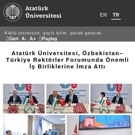
EN
TR
Köklü üniversite, güçlü bilim, parlak gelecek.
Geri
A-
A+
Paylaş
Atatürk Üniversitesi, Özbekistan–
Türkiye Rektörler Forumunda Önemli
İş Birliklerine İmza Attı