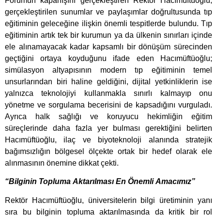
Forumun kapanışını gerçekleştiren Rektör Hacımüftüoğlu,
gerçekleştirilen sunumlar ve paylaşımlar doğrultusunda tıp
eğitiminin geleceğine ilişkin önemli tespitlerde bulundu. Tıp
eğitiminin artık tek bir kurumun ya da ülkenin sınırları içinde
ele alınamayacak kadar kapsamlı bir dönüşüm sürecinden
geçtiğini ortaya koyduğunu ifade eden Hacımüftüoğlu;
simülasyon altyapısının modern tıp eğitiminin temel
unsurlarından biri haline geldiğini, dijital yetkinliklerin ise
yalnızca teknolojiyi kullanmakla sınırlı kalmayıp onu
yönetme ve sorgulama becerisini de kapsadığını vurguladı.
Ayrıca halk sağlığı ve koruyucu hekimliğin eğitim
süreçlerinde daha fazla yer bulması gerektiğini belirten
Hacımüftüoğlu, ilaç ve biyoteknoloji alanında stratejik
bağımsızlığın bölgesel ölçekte ortak bir hedef olarak ele
alınmasının önemine dikkat çekti.
“Bilginin Topluma Aktarılması En Önemli Amacımız”
Rektör Hacımüftüoğlu, üniversitelerin bilgi üretiminin yanı
sıra bu bilginin topluma aktarılmasında da kritik bir rol