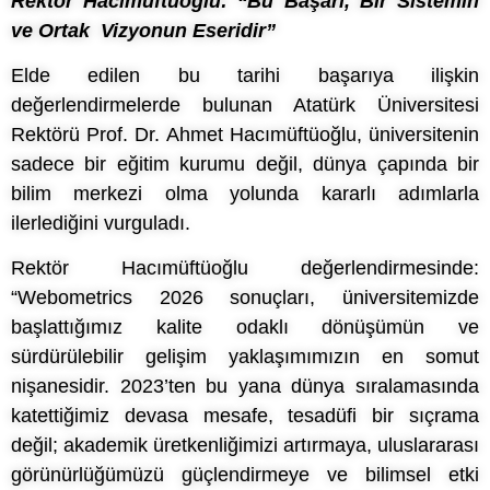
Rektör Hacımüftüoğlu: “Bu Başarı, Bir Sistemin
ve Ortak Vizyonun Eseridir”
Elde edilen bu tarihi başarıya ilişkin
değerlendirmelerde bulunan Atatürk Üniversitesi
Rektörü Prof. Dr. Ahmet Hacımüftüoğlu, üniversitenin
sadece bir eğitim kurumu değil, dünya çapında bir
bilim merkezi olma yolunda kararlı adımlarla
ilerlediğini vurguladı.
Rektör Hacımüftüoğlu değerlendirmesinde:
“Webometrics 2026 sonuçları, üniversitemizde
başlattığımız kalite odaklı dönüşümün ve
sürdürülebilir gelişim yaklaşımımızın en somut
nişanesidir. 2023’ten bu yana dünya sıralamasında
katettiğimiz devasa mesafe, tesadüfi bir sıçrama
değil; akademik üretkenliğimizi artırmaya, uluslararası
görünürlüğümüzü güçlendirmeye ve bilimsel etki