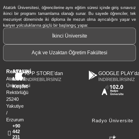
Atatürk Üniversitesi, öğrencilerine aynı eğitim süresi içinde giriş sınavsız
ikinci bir programı tamamlama olanağı sunar. Bu sayede öğrenciler, tek
mezuniyet döneminde iki diploma ile mezun olma ayrıcalığını yaşar ve
kariyer yolculuklarına güçlü bir başlangıç yapar.
İkinci Üniversite
Açık ve Uzaktan Öğretim Fakültesi
Rektörlük
ATAUNİ
APP STORE'dan
GOOGLE PLAY'd
Atatürk
Mobil
İNDİREBİLİRSİNİZ
İNDİREBİLİRSİNİZ
Üniversitesi
Keşfet
Rektörlüğü
25240
Yakutiye
/
Erzurum
Radyo Üniversite
+90
442
231